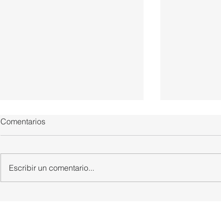
Comentarios
Escribir un comentario...
CNC de porex de 4 ejes
Base con 6
libertad