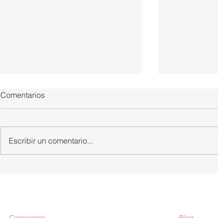
Comentarios
Escribir un comentario...
CNC de porex de 4 ejes
Cabezales i
para prusa 
Conocenos
Blog